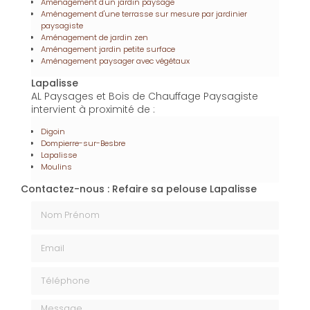
Enfin,
l'installation de piscine à Lapalisse
fait partie des
services proposés par
AL Paysages et Bois de
Chauffage
pour transformer votre jardin en espace
de loisirs. Chaque piscine est installée selon les
normes, offrant confort et durabilité pour de longues
années de plaisir.
En plus de ses services :
Refaire sa pelouse, AL
Paysages et Bois de Chauffage
vous propose
aussi :
Acheter bois de chauffage
Aménagement d'un jardin paysage
Aménagement d'une terrasse sur mesure par jardinier
paysagiste
Aménagement de jardin zen
Aménagement jardin petite surface
Aménagement paysager avec végétaux
Lapalisse
AL Paysages et Bois de Chauffage Paysagiste
intervient à proximité de :
Digoin
Dompierre-sur-Besbre
Lapalisse