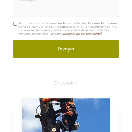
Moulins
Contactez-nous : Refaire sa pelouse Lapalisse
Nom Prénom
Email
Téléphone
Message
J'autorise ce site à conserver l'ensemble des données transmises
dans ce formulaire pour faciliter le suivi et le traitement de ma
demande.
(Aucune exploitation commerciale ne sera faite des
données conservées. Voir notre
politique de confidentialité
)