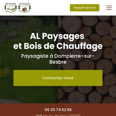
Aller
au
Rappel gratuit
contenu
principal
Paysagiste à Dompierre-sur-
Besbre
Contactez-nous
06 30 74 62 86
258 route de Diou 03290