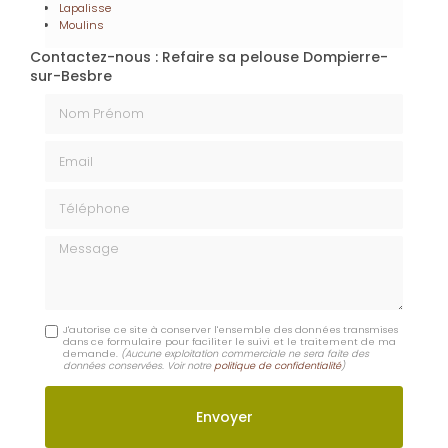
Lapalisse
Moulins
Contactez-nous : Refaire sa pelouse Dompierre-
sur-Besbre
Nom Prénom
Email
Téléphone
Message
J'autorise ce site à conserver l'ensemble des données transmises
dans ce formulaire pour faciliter le suivi et le traitement de ma
demande.
(Aucune exploitation commerciale ne sera faite des
données conservées. Voir notre
politique de confidentialité
)