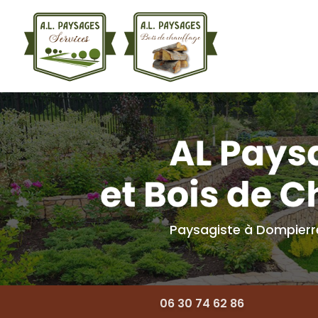
Navigation princ
Aller
au
contenu
principal
Paysagiste à Dompier
06 30 74 62 86