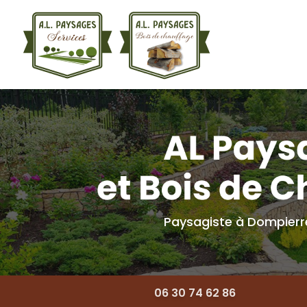
Navigation princ
Aller
au
contenu
principal
Paysagiste à Dompier
06 30 74 62 86