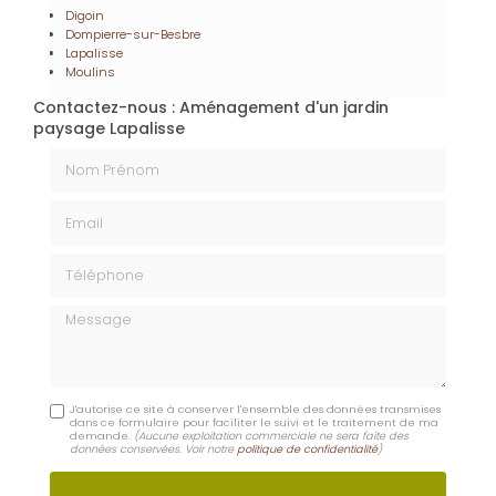
Digoin
Dompierre-sur-Besbre
Lapalisse
Moulins
Contactez-nous : Aménagement d'un jardin
paysage Lapalisse
Nom Prénom
Email
Téléphone
Message
J'autorise ce site à conserver l'ensemble des données transmises
dans ce formulaire pour faciliter le suivi et le traitement de ma
demande.
(Aucune exploitation commerciale ne sera faite des
données conservées. Voir notre
politique de confidentialité
)