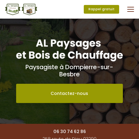
Aller
au
Rappel gratuit
contenu
principal
Paysagiste à Dompierre-sur-
Besbre
Contactez-nous
06 30 74 62 86
258 route de Diou 03290