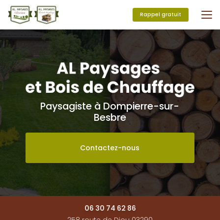
Aller
au
Rappel gratuit
contenu
principal
Paysagiste à Dompierre-sur-
Besbre
Contactez-nous
06 30 74 62 86
258 route de Diou 03290