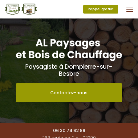
Aller
au
Rappel gratuit
contenu
principal
Paysagiste à Dompierre-sur-
Besbre
Contactez-nous
06 30 74 62 86
258 route de Diou 03290