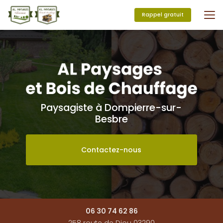
Aller
au
Rappel gratuit
contenu
principal
Paysagiste à Dompierre-sur-
Besbre
Contactez-nous
06 30 74 62 86
258 route de Diou 03290