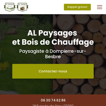
Aller
au
Rappel gratuit
contenu
principal
Paysagiste à Dompierre-sur-
Besbre
Contactez-nous
06 30 74 62 86
258 route de Diou 03290