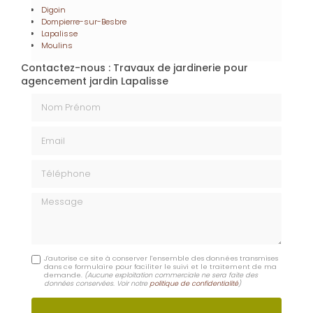
Digoin
Dompierre-sur-Besbre
Lapalisse
Moulins
Contactez-nous : Travaux de jardinerie pour
agencement jardin Lapalisse
Nom Prénom
Email
Téléphone
Message
J'autorise ce site à conserver l'ensemble des données transmises
dans ce formulaire pour faciliter le suivi et le traitement de ma
demande.
(Aucune exploitation commerciale ne sera faite des
données conservées. Voir notre
politique de confidentialité
)