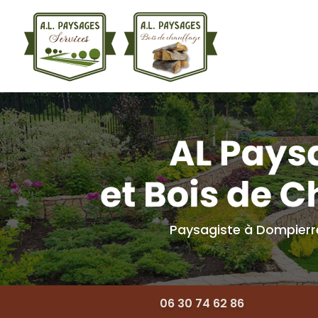
Navigation princ
Aller
au
contenu
principal
Paysagiste à Dompier
06 30 74 62 86