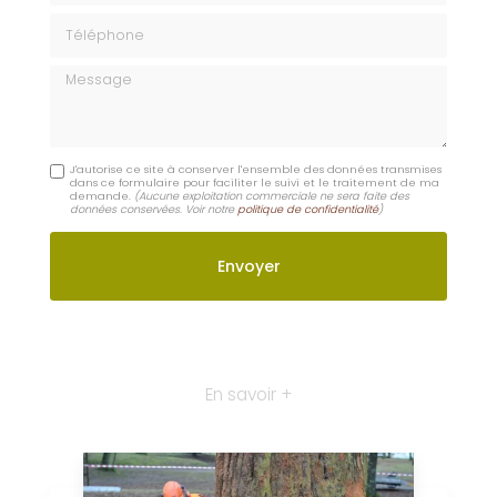
Digoin
Dompierre-sur-Besbre
Lapalisse
Moulins
Contactez-nous : Création de jardin par paysagiste
Dompierre-sur-Besbre
Nom Prénom
Email
Téléphone
Message
J'autorise ce site à conserver l'ensemble des données transmises
dans ce formulaire pour faciliter le suivi et le traitement de ma
demande.
(Aucune exploitation commerciale ne sera faite des
données conservées. Voir notre
politique de confidentialité
)