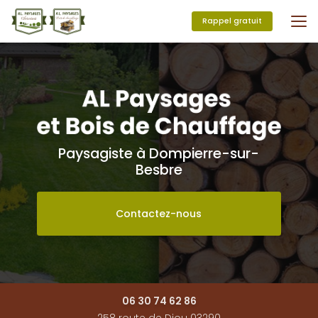
Aller
au
Rappel gratuit
contenu
principal
Paysagiste à Dompierre-sur-
Besbre
Contactez-nous
06 30 74 62 86
258 route de Diou 03290