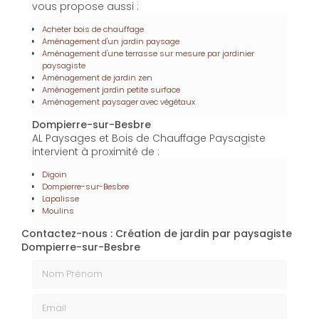
Besbre
pour répondre aux besoins en chauffage de
manière écologique. Ce bois de qualité, issu de
sources durables, est parfait pour les saisons froides.
Enfin,
l'installation de piscine à Dompierre-sur-Besbre
fait partie des services proposés par
AL Paysages et
Bois de Chauffage
pour transformer votre jardin en
espace de loisirs. Chaque piscine est installée selon
les normes, offrant confort et durabilité pour de
longues années de plaisir.
En plus de ses services :
Création de jardin par
paysagiste, AL Paysages et Bois de Chauffage
vous propose aussi :
Acheter bois de chauffage
Aménagement d'un jardin paysage
Aménagement d'une terrasse sur mesure par jardinier
paysagiste
Aménagement de jardin zen
Aménagement jardin petite surface
Aménagement paysager avec végétaux
Dompierre-sur-Besbre
AL Paysages et Bois de Chauffage Paysagiste
intervient à proximité de :