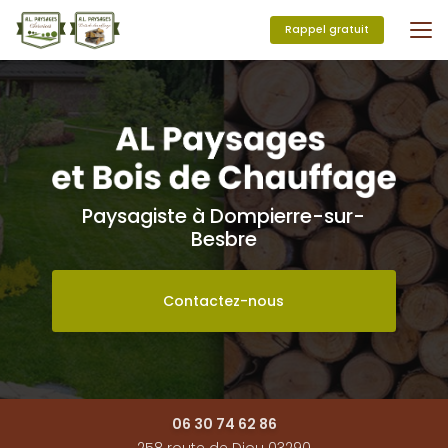
Aller
au
Rappel gratuit
contenu
principal
Paysagiste à Dompierre-sur-
Besbre
Contactez-nous
06 30 74 62 86
258 route de Diou 03290