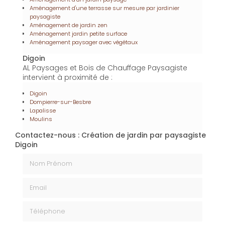
Enfin,
l'installation de piscine à Digoin
fait partie des
services proposés par
AL Paysages et Bois de
Chauffage
pour transformer votre jardin en espace
de loisirs. Chaque piscine est installée selon les
normes, offrant confort et durabilité pour de longues
années de plaisir.
En plus de ses services :
Création de jardin par
paysagiste, AL Paysages et Bois de Chauffage
vous propose aussi :
Acheter bois de chauffage
Aménagement d'un jardin paysage
Aménagement d'une terrasse sur mesure par jardinier
paysagiste
Aménagement de jardin zen
Aménagement jardin petite surface
Aménagement paysager avec végétaux
Digoin
AL Paysages et Bois de Chauffage Paysagiste
intervient à proximité de :
Digoin
Dompierre-sur-Besbre
Lapalisse