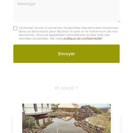
Moulins
Contactez-nous : Création de jardin par paysagiste
Digoin
Nom Prénom
Email
Téléphone
Message
J'autorise ce site à conserver l'ensemble des données transmises
dans ce formulaire pour faciliter le suivi et le traitement de ma
demande.
(Aucune exploitation commerciale ne sera faite des
données conservées. Voir notre
politique de confidentialité
)