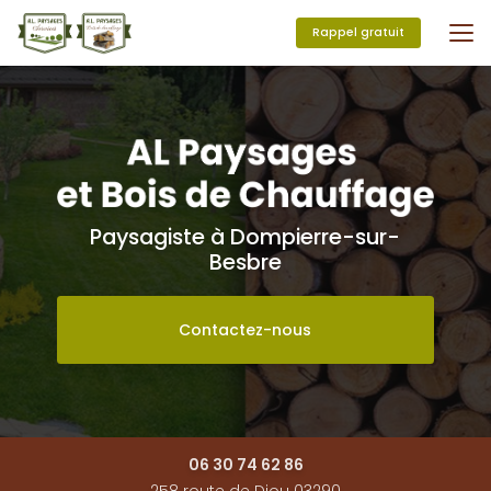
Aller
au
Rappel gratuit
contenu
principal
Paysagiste à Dompierre-sur-
Besbre
Contactez-nous
06 30 74 62 86
258 route de Diou 03290