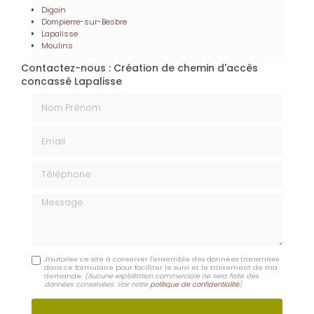
Digoin
Dompierre-sur-Besbre
Lapalisse
Moulins
Contactez-nous : Création de chemin d'accès
concassé Lapalisse
Nom Prénom
Email
Téléphone
Message
J'autorise ce site à conserver l'ensemble des données transmises
dans ce formulaire pour faciliter le suivi et le traitement de ma
demande.
(Aucune exploitation commerciale ne sera faite des
données conservées. Voir notre
politique de confidentialité
)