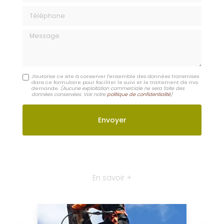
Digoin
Dompierre-sur-Besbre
Lapalisse
Moulins
Contactez-nous : Aménagement piscine extérieure
avec jardin Lapalisse
Nom Prénom
Email
Téléphone
Message
J'autorise ce site à conserver l'ensemble des données transmises
dans ce formulaire pour faciliter le suivi et le traitement de ma
demande.
(Aucune exploitation commerciale ne sera faite des
données conservées. Voir notre
politique de confidentialité
)