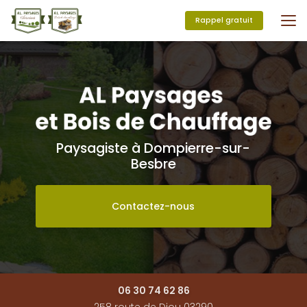
Aller
au
Rappel gratuit
contenu
principal
Paysagiste à Dompierre-sur-
Besbre
Contactez-nous
06 30 74 62 86
258 route de Diou 03290