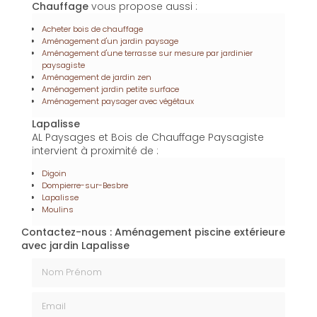
répondre aux besoins en chauffage de manière
écologique. Ce bois de qualité, issu de sources
durables, est parfait pour les saisons froides.
Enfin,
l'installation de piscine à Lapalisse
fait partie des
services proposés par
AL Paysages et Bois de
Chauffage
pour transformer votre jardin en espace
de loisirs. Chaque piscine est installée selon les
normes, offrant confort et durabilité pour de longues
années de plaisir.
En plus de ses services :
Aménagement piscine
extérieure avec jardin, AL Paysages et Bois de
Chauffage
vous propose aussi :
Acheter bois de chauffage
Aménagement d'un jardin paysage
Aménagement d'une terrasse sur mesure par jardinier
paysagiste
Aménagement de jardin zen
Aménagement jardin petite surface
Aménagement paysager avec végétaux
Lapalisse
AL Paysages et Bois de Chauffage Paysagiste
intervient à proximité de :