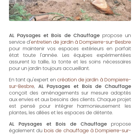
pour un jardin toujours accueillant.
En tant qu'expert en
création de jardin à Dompierre-
sur-Besbre
,
AL Paysages et Bois de Chauffage
conçoit des aménagements sur mesure adaptés
aux envies et aux besoins des clients. Chaque projet
est pensé pour intégrer harmonieusement les
plantes, les allées et les espaces de détente.
AL Paysages et Bois de Chauffage
propose
également du
bois de chauffage à Dompierre-sur-
Besbre
pour répondre aux besoins en chauffage de
manière écologique. Ce bois de qualité, issu de
sources durables, est parfait pour les saisons
froides.
Enfin,
l'installation de piscine à Dompierre-sur-
Besbre
fait partie des services proposés par
AL
Paysages et Bois de Chauffage
pour transformer
votre jardin en espace de loisirs. Chaque piscine est
installée selon les normes, offrant confort et
durabilité pour de longues années de plaisir.