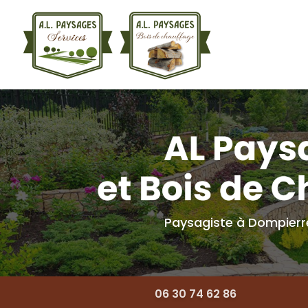
Navigation princ
Aller
au
contenu
principal
Paysagiste à Dompier
06 30 74 62 86