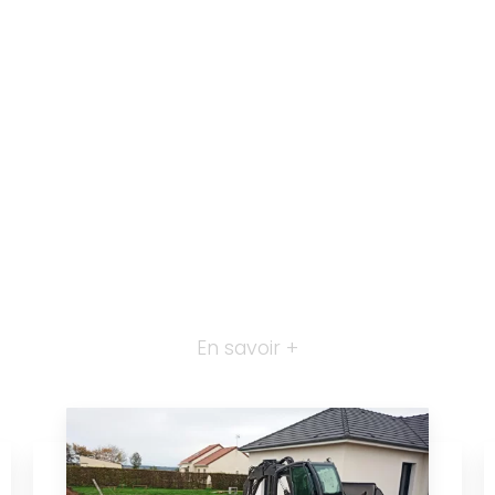
En savoir +
Terrassement à Dompierre-
sur-Besbre