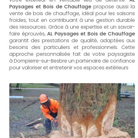
Paysages et Bois de Chauffage
propose aussi la
vente de bois de chauffage, idéal pour les saisons
froides, tout en contribuant à une gestion durable
des ressources. Grâce à une expertise et un savoir-
faire éprouvés,
AL Paysages et Bois de Chauffage
garantit des prestations de qualité, adaptées aux
besoins des particuliers et professionnels. Cette
approche personnalisée fait de votre paysagiste
à Dompierre-sur-Besbre un partenaire de confiance
pour valoriser et entretenir vos espaces extérieurs
AL Paysages et Bois de Chauffage
propose un
service d'
entretien de jardin à Dompierre-sur-Besbre
pour maintenir vos espaces extérieurs en parfait
état toute l'année. Les équipes expérimentées
assurent la taille, la tonte et les soins nécessaires