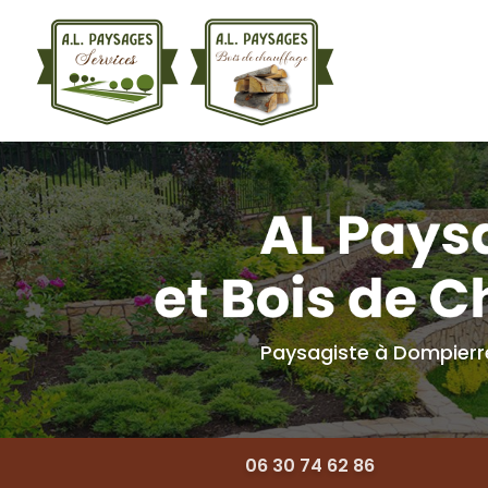
Navigation princ
Aller
au
contenu
principal
Paysagiste à Dompier
06 30 74 62 86