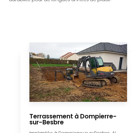
Besbre
pour répondre aux besoins en chauffage de
manière écologique. Ce bois de qualité, issu de
sources durables, est parfait pour les saisons
froides.
Enfin,
l'installation de piscine à Dompierre-sur-
Besbre
fait partie des services proposés par
AL
Paysages et Bois de Chauffage
pour transformer
votre jardin en espace de loisirs. Chaque piscine est
installée selon les normes, offrant confort et
durabilité pour de longues années de plaisir.