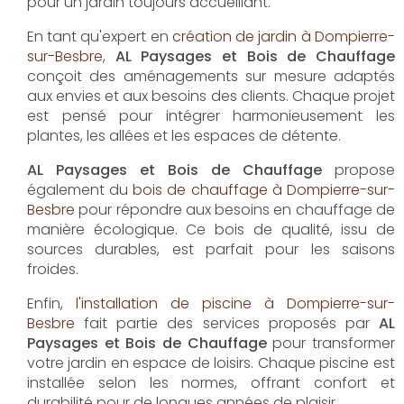
AL Paysages et Bois de Chauffage
propose un
service d'
entretien de jardin à Dompierre-sur-Besbre
pour maintenir vos espaces extérieurs en parfait
état toute l'année. Les équipes expérimentées
assurent la taille, la tonte et les soins nécessaires
pour un jardin toujours accueillant.
En tant qu'expert en
création de jardin à Dompierre-
sur-Besbre
,
AL Paysages et Bois de Chauffage
conçoit des aménagements sur mesure adaptés
aux envies et aux besoins des clients. Chaque projet
est pensé pour intégrer harmonieusement les
plantes, les allées et les espaces de détente.
AL Paysages et Bois de Chauffage
propose
également du
bois de chauffage à Dompierre-sur-