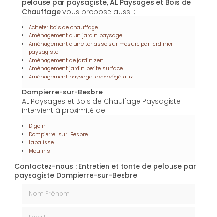
Besbre
pour répondre aux besoins en chauffage de
manière écologique. Ce bois de qualité, issu de
sources durables, est parfait pour les saisons froides.
Enfin,
l'installation de piscine à Dompierre-sur-Besbre
fait partie des services proposés par
AL Paysages et
Bois de Chauffage
pour transformer votre jardin en
espace de loisirs. Chaque piscine est installée selon
les normes, offrant confort et durabilité pour de
longues années de plaisir.
En plus de ses services :
Entretien et tonte de
pelouse par paysagiste, AL Paysages et Bois de
Chauffage
vous propose aussi :
Acheter bois de chauffage
Aménagement d'un jardin paysage
Aménagement d'une terrasse sur mesure par jardinier
paysagiste
Aménagement de jardin zen
Aménagement jardin petite surface
Aménagement paysager avec végétaux
Dompierre-sur-Besbre
AL Paysages et Bois de Chauffage Paysagiste
intervient à proximité de :