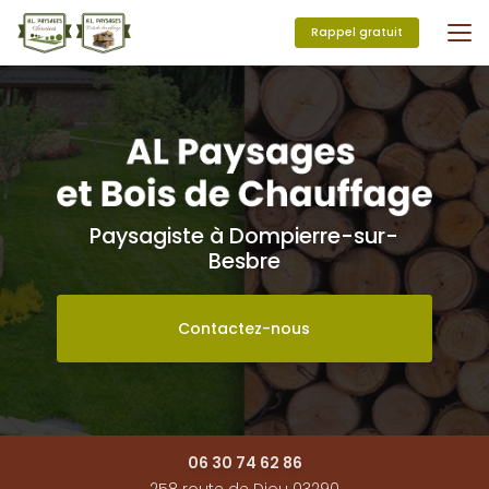
Aller
au
Rappel gratuit
contenu
principal
Paysagiste à Dompierre-sur-
Besbre
Contactez-nous
06 30 74 62 86
258 route de Diou 03290