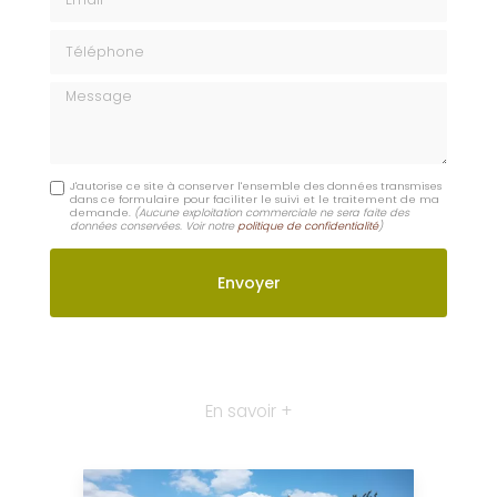
Digoin
Dompierre-sur-Besbre
Lapalisse
Moulins
Contactez-nous : Entretien et tonte de pelouse par
paysagiste Dompierre-sur-Besbre
Nom Prénom
Email
Téléphone
Message
J'autorise ce site à conserver l'ensemble des données transmises
dans ce formulaire pour faciliter le suivi et le traitement de ma
demande.
(Aucune exploitation commerciale ne sera faite des
données conservées. Voir notre
politique de confidentialité
)