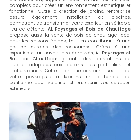
complets pour créer un environnement esthétique et
fonctionnel. Outre la création de jardins, l’entreprise
assure également l'installation de piscines,
permettant de transformer votre extérieur en véritable
lieu de détente.
AL Paysages et Bois de Chauffage
propose aussi la vente de bois de chauffage, idéal
pour les saisons froides, tout en contribuant à une
gestion durable des ressources. Grâce à une
expertise et un savoir-faire éprouvés,
AL Paysages et
Bois de Chauffage
garantit des prestations de
qualité, adaptées aux besoins des particuliers et
professionnels. Cette approche personnalisée fait de
votre paysagiste à Moulins un partenaire de
confiance pour valoriser et entretenir vos espaces
extérieurs
AL Paysages et Bois de Chauffage
propose un
service d'
entretien de jardin à Moulins
pour maintenir
vos espaces extérieurs en parfait état toute l'année.
Les équipes expérimentées assurent la taille, la tonte