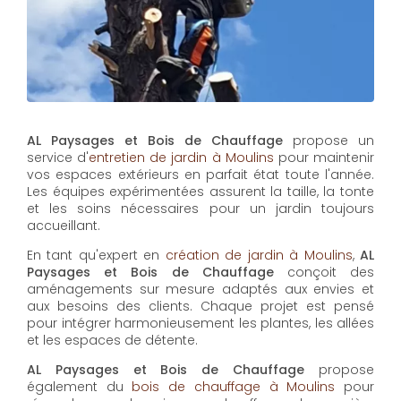
et les soins nécessaires pour un jardin toujours
accueillant.
En tant qu'expert en
création de jardin à Moulins
,
AL
Paysages et Bois de Chauffage
conçoit des
aménagements sur mesure adaptés aux envies et
aux besoins des clients. Chaque projet est pensé
pour intégrer harmonieusement les plantes, les allées
et les espaces de détente.
AL Paysages et Bois de Chauffage
propose
également du
bois de chauffage à Moulins
pour
répondre aux besoins en chauffage de manière
écologique. Ce bois de qualité, issu de sources
durables, est parfait pour les saisons froides.
Enfin,
l'installation de piscine à Moulins
fait partie des
services proposés par
AL Paysages et Bois de
Chauffage
pour transformer votre jardin en espace
de loisirs. Chaque piscine est installée selon les
normes, offrant confort et durabilité pour de longues
années de plaisir.
En plus de ses services :
Tarif entretien
d'espaces verts de copropriétés, AL Paysages et