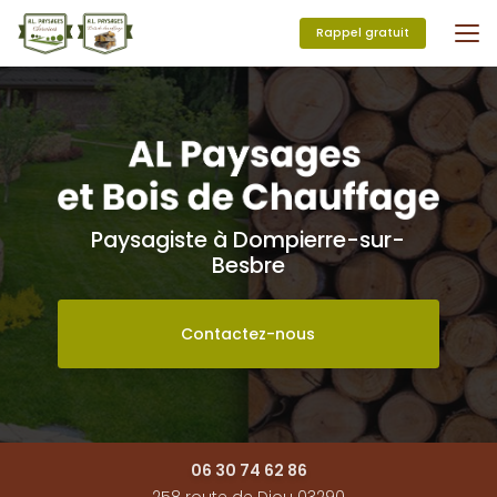
Aller
au
Rappel gratuit
contenu
principal
Paysagiste à Dompierre-sur-
Besbre
Contactez-nous
06 30 74 62 86
258 route de Diou 03290