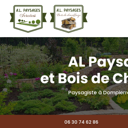
Navigation princ
Aller
au
contenu
principal
Paysagiste à Dompier
06 30 74 62 86