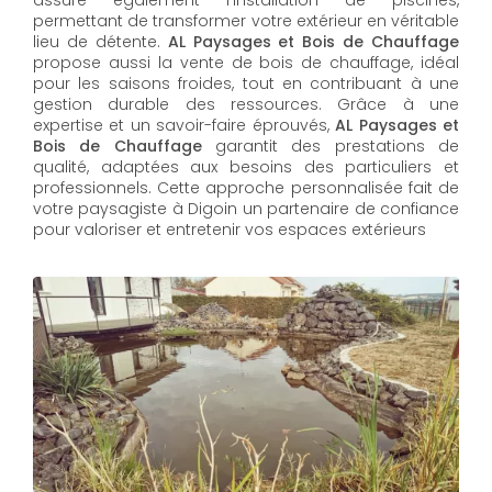
permettant de transformer votre extérieur en véritable
lieu de détente.
AL Paysages et Bois de Chauffage
propose aussi la vente de bois de chauffage, idéal
pour les saisons froides, tout en contribuant à une
gestion durable des ressources. Grâce à une
expertise et un savoir-faire éprouvés,
AL Paysages et
Bois de Chauffage
garantit des prestations de
qualité, adaptées aux besoins des particuliers et
professionnels. Cette approche personnalisée fait de
votre paysagiste à Digoin un partenaire de confiance
pour valoriser et entretenir vos espaces extérieurs
AL Paysages et Bois de Chauffage
propose un
service d'
entretien de jardin à Digoin
pour maintenir
vos espaces extérieurs en parfait état toute l'année.
Les équipes expérimentées assurent la taille, la tonte
et les soins nécessaires pour un jardin toujours
accueillant.
En tant qu'expert en
création de jardin à Digoin
,
AL