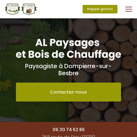
Aller
au
Rappel gratuit
contenu
principal
Paysagiste à Dompierre-sur-
Besbre
Contactez-nous
06 30 74 62 86
258 route de Diou 03290