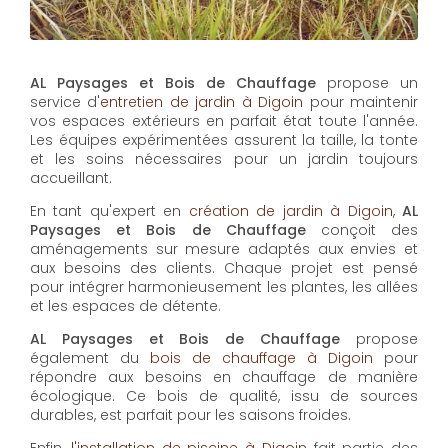
Paysages et Bois de Chauffage
conçoit des
aménagements sur mesure adaptés aux envies et
aux besoins des clients. Chaque projet est pensé
pour intégrer harmonieusement les plantes, les allées
et les espaces de détente.
AL Paysages et Bois de Chauffage
propose
également du
bois de chauffage à Digoin
pour
répondre aux besoins en chauffage de manière
écologique. Ce bois de qualité, issu de sources
durables, est parfait pour les saisons froides.
Enfin,
l'installation de piscine à Digoin
fait partie des
services proposés par
AL Paysages et Bois de
Chauffage
pour transformer votre jardin en espace
de loisirs. Chaque piscine est installée selon les
normes, offrant confort et durabilité pour de longues
années de plaisir.
En plus de ses services :
Jardinier pour taille des
haies, AL Paysages et Bois de Chauffage
vous
propose aussi :
Acheter bois de chauffage
Aménagement d'un jardin paysage