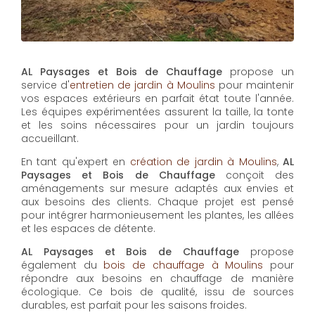
En tant qu'expert en
création de jardin à Moulins
,
AL
Paysages et Bois de Chauffage
conçoit des
aménagements sur mesure adaptés aux envies et
aux besoins des clients. Chaque projet est pensé
pour intégrer harmonieusement les plantes, les allées
et les espaces de détente.
AL Paysages et Bois de Chauffage
propose
également du
bois de chauffage à Moulins
pour
répondre aux besoins en chauffage de manière
écologique. Ce bois de qualité, issu de sources
durables, est parfait pour les saisons froides.
Enfin,
l'installation de piscine à Moulins
fait partie des
services proposés par
AL Paysages et Bois de
Chauffage
pour transformer votre jardin en espace
de loisirs. Chaque piscine est installée selon les
normes, offrant confort et durabilité pour de longues
années de plaisir.
En plus de ses services :
Engazonnage pour
jardin, AL Paysages et Bois de Chauffage
vous
propose aussi :
Acheter bois de chauffage