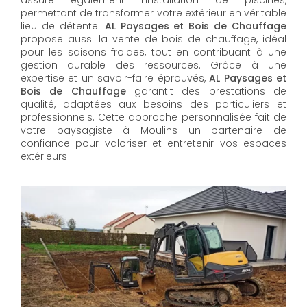
permettant de transformer votre extérieur en véritable
lieu de détente.
AL Paysages et Bois de Chauffage
propose aussi la vente de bois de chauffage, idéal
pour les saisons froides, tout en contribuant à une
gestion durable des ressources. Grâce à une
expertise et un savoir-faire éprouvés,
AL Paysages et
Bois de Chauffage
garantit des prestations de
qualité, adaptées aux besoins des particuliers et
professionnels. Cette approche personnalisée fait de
votre paysagiste à Moulins un partenaire de
confiance pour valoriser et entretenir vos espaces
extérieurs
AL Paysages et Bois de Chauffage
propose un
service d'
entretien de jardin à Moulins
pour maintenir
vos espaces extérieurs en parfait état toute l'année.
Les équipes expérimentées assurent la taille, la tonte
et les soins nécessaires pour un jardin toujours
accueillant.