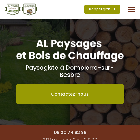
Aller
au
Rappel gratuit
contenu
principal
Paysagiste à Dompierre-sur-
Besbre
Contactez-nous
06 30 74 62 86
258 route de Diou 03290