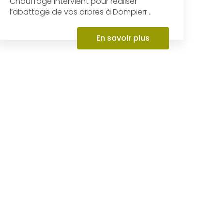
Abattage
Depuis plus de 15 ans, l’entreprise AL
Paysages et Bois de Chauffage et Bois de
Chauffage intervient pour réaliser
l’abattage de vos arbres à Dompierr...
En savoir plus