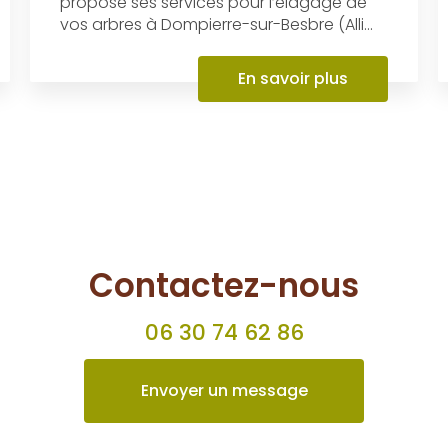
Élagage
L’entreprise AL Paysages et Bois de
Chauffage et Bois de Chauffage vous
propose ses services pour l’élagage de
vos arbres à Dompierre-sur-Besbre (Alli...
En savoir plus