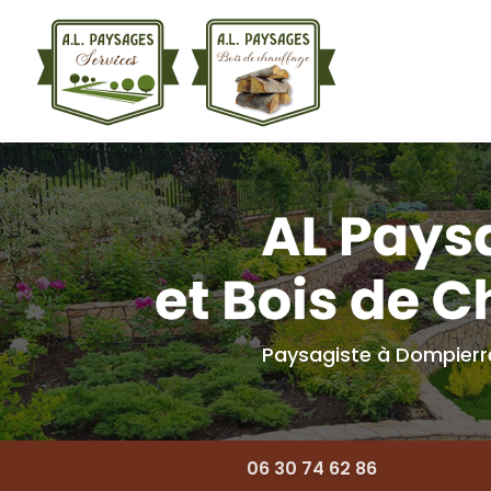
Navigation princ
Aller
au
contenu
principal
Paysagiste à Dompier
06 30 74 62 86