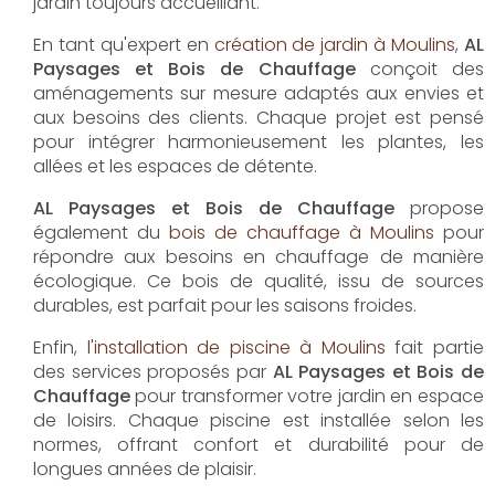
AL Paysages et Bois de Chauffage
propose un
service d'
entretien de jardin à Moulins
pour
maintenir vos espaces extérieurs en parfait état
toute l'année. Les équipes expérimentées assurent
la taille, la tonte et les soins nécessaires pour un
jardin toujours accueillant.
En tant qu'expert en
création de jardin à Moulins
,
AL
Paysages et Bois de Chauffage
conçoit des
aménagements sur mesure adaptés aux envies et
aux besoins des clients. Chaque projet est pensé
pour intégrer harmonieusement les plantes, les
allées et les espaces de détente.
AL Paysages et Bois de Chauffage
propose
également du
bois de chauffage à Moulins
pour