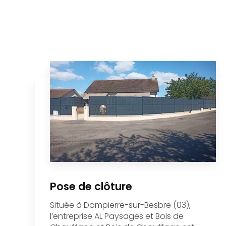
répondre aux besoins en chauffage de manière
écologique. Ce bois de qualité, issu de sources
durables, est parfait pour les saisons froides.
Enfin,
l'installation de piscine à Moulins
fait partie
des services proposés par
AL Paysages et Bois de
Chauffage
pour transformer votre jardin en espace
de loisirs. Chaque piscine est installée selon les
normes, offrant confort et durabilité pour de
longues années de plaisir.