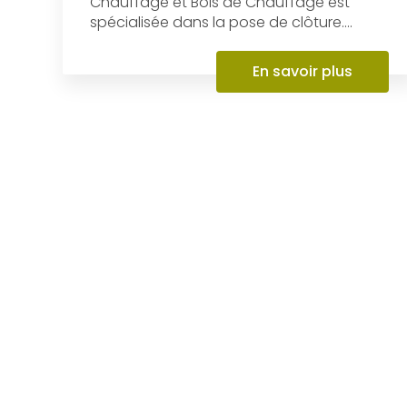
Pose de clôture
Située à Dompierre-sur-Besbre (03),
l’entreprise AL Paysages et Bois de
Chauffage et Bois de Chauffage est
spécialisée dans la pose de clôture....
En savoir plus