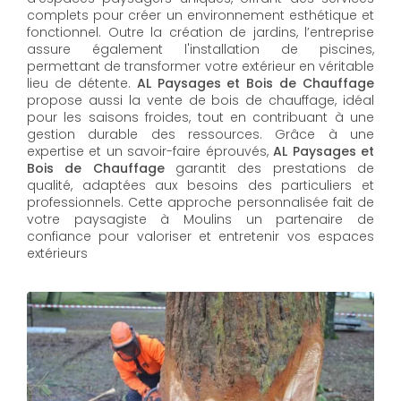
complets pour créer un environnement esthétique et
fonctionnel. Outre la création de jardins, l’entreprise
assure également l'installation de piscines,
permettant de transformer votre extérieur en véritable
lieu de détente.
AL Paysages et Bois de Chauffage
propose aussi la vente de bois de chauffage, idéal
pour les saisons froides, tout en contribuant à une
gestion durable des ressources. Grâce à une
expertise et un savoir-faire éprouvés,
AL Paysages et
Bois de Chauffage
garantit des prestations de
qualité, adaptées aux besoins des particuliers et
professionnels. Cette approche personnalisée fait de
votre paysagiste à Moulins un partenaire de
confiance pour valoriser et entretenir vos espaces
extérieurs
AL Paysages et Bois de Chauffage
propose un
service d'
entretien de jardin à Moulins
pour maintenir
vos espaces extérieurs en parfait état toute l'année.
Les équipes expérimentées assurent la taille, la tonte