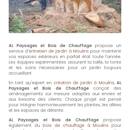
et les soins nécessaires pour un jardin toujours
accueillant.
En tant qu'expert en
création de jardin à Moulins
,
AL
Paysages et Bois de Chauffage
conçoit des
aménagements sur mesure adaptés aux envies et
aux besoins des clients. Chaque projet est pensé
pour intégrer harmonieusement les plantes, les allées
et les espaces de détente.
AL Paysages et Bois de Chauffage
propose
également du
bois de chauffage à Moulins
pour
répondre aux besoins en chauffage de manière
écologique. Ce bois de qualité, issu de sources
durables, est parfait pour les saisons froides.
Enfin,
l'installation de piscine à Moulins
fait partie des
services proposés par
AL Paysages et Bois de
Chauffage
pour transformer votre jardin en espace
de loisirs. Chaque piscine est installée selon les
normes, offrant confort et durabilité pour de longues
années de plaisir.
En plus de ses services :
Devis jardinier pour
entretien hebdomadaire, AL Paysages et Bois de