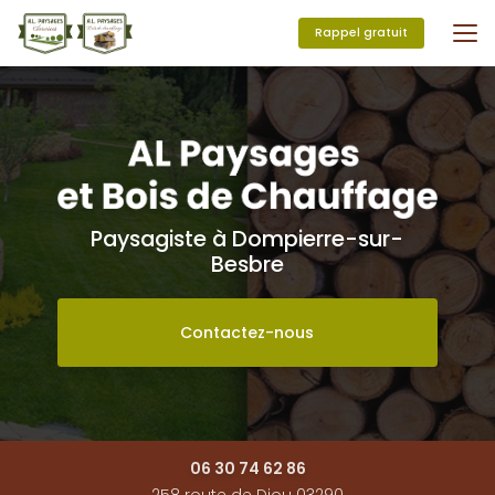
Aller
au
Rappel gratuit
contenu
principal
Paysagiste à Dompierre-sur-
Besbre
Contactez-nous
06 30 74 62 86
258 route de Diou 03290