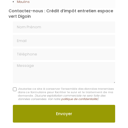
Moulins
Contactez-nous : Crédit d’impôt entretien espace
vert Digoin
Nom Prénom
Email
Téléphone
Message
J'autorise ce site à conserver l'ensemble des données transmises
dans ce formulaire pour faciliter le suivi et le traitement de ma
demande.
(Aucune exploitation commerciale ne sera faite des
données conservées. Voir notre
politique de confidentialité
)