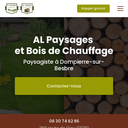
Aller
au
Rappel gratuit
contenu
principal
Paysagiste à Dompierre-sur-
Besbre
Contactez-nous
06 30 74 62 86
258 route de Diou 03290