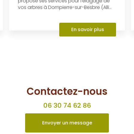
Élagage
L’entreprise AL Paysages et Bois de
Chauffage et Bois de Chauffage vous
propose ses services pour l’élagage de
vos arbres à Dompierre-sur-Besbre (Alli...
En savoir plus