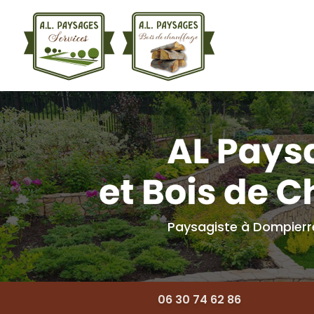
Navigation princ
Aller
au
contenu
principal
Paysagiste à Dompier
06 30 74 62 86