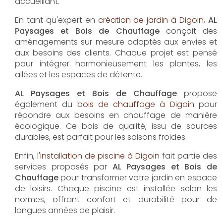
AL Paysages et Bois de Chauffage
propose un
service d'
entretien de jardin à Digoin
pour maintenir
vos espaces extérieurs en parfait état toute l'année.
Les équipes expérimentées assurent la taille, la tonte
et les soins nécessaires pour un jardin toujours
accueillant.
En tant qu'expert en
création de jardin à Digoin
,
AL
Paysages et Bois de Chauffage
conçoit des
aménagements sur mesure adaptés aux envies et
aux besoins des clients. Chaque projet est pensé
pour intégrer harmonieusement les plantes, les
allées et les espaces de détente.
AL Paysages et Bois de Chauffage
propose
également du
bois de chauffage à Digoin
pour