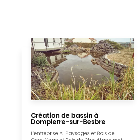
répondre aux besoins en chauffage de manière
écologique. Ce bois de qualité, issu de sources
durables, est parfait pour les saisons froides.
Enfin,
l'installation de piscine à Digoin
fait partie des
services proposés par
AL Paysages et Bois de
Chauffage
pour transformer votre jardin en espace
de loisirs. Chaque piscine est installée selon les
normes, offrant confort et durabilité pour de
longues années de plaisir.