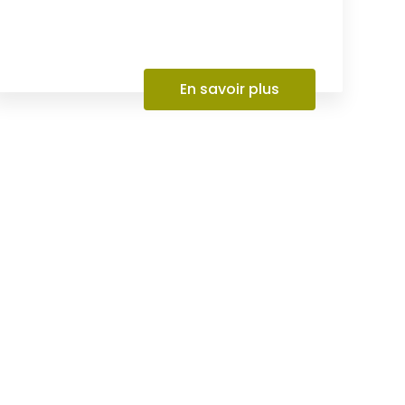
l’entreprise AL Paysages et Bois de
Chauffage est spécialisée dans la pose
de clôture....
En savoir plus