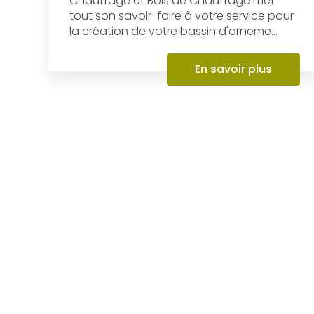
Création de bassin à
Dompierre-sur-Besbre
L’entreprise AL Paysages et Bois de
Chauffage et Bois de Chauffage met
tout son savoir-faire à votre service pour
la création de votre bassin d'orneme...
En savoir plus