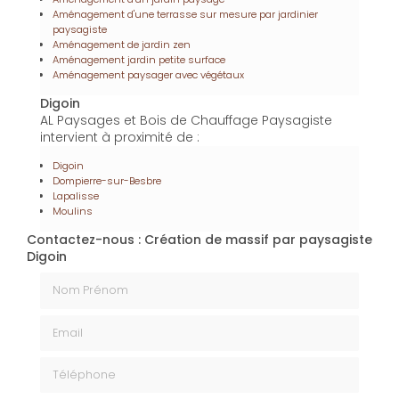
Enfin,
l'installation de piscine à Digoin
fait partie des
services proposés par
AL Paysages et Bois de
Chauffage
pour transformer votre jardin en espace
de loisirs. Chaque piscine est installée selon les
normes, offrant confort et durabilité pour de longues
années de plaisir.
En plus de ses services :
Création de massif par
paysagiste, AL Paysages et Bois de Chauffage
vous propose aussi :
Acheter bois de chauffage
Aménagement d'un jardin paysage
Aménagement d'une terrasse sur mesure par jardinier
paysagiste
Aménagement de jardin zen
Aménagement jardin petite surface
Aménagement paysager avec végétaux
Digoin
AL Paysages et Bois de Chauffage Paysagiste
intervient à proximité de :
Digoin
Dompierre-sur-Besbre
Lapalisse