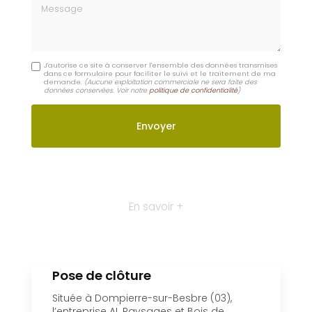
Moulins
Contactez-nous : Création de massif par paysagiste
Digoin
Nom Prénom
Email
Téléphone
Message
J'autorise ce site à conserver l'ensemble des données transmises
dans ce formulaire pour faciliter le suivi et le traitement de ma
demande.
(Aucune exploitation commerciale ne sera faite des
données conservées. Voir notre
politique de confidentialité
)