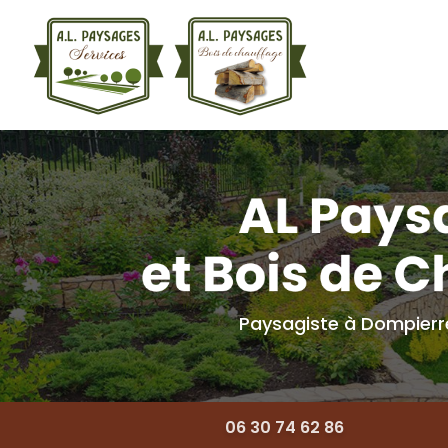
Navigation princ
Aller
au
contenu
principal
Paysagiste à Dompier
06 30 74 62 86