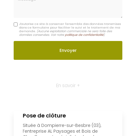
Moulins
Contactez-nous : Création abris de jardin Moulins
Nom Prénom
Email
Téléphone
Message
J'autorise ce site à conserver l'ensemble des données transmises
dans ce formulaire pour faciliter le suivi et le traitement de ma
demande.
(Aucune exploitation commerciale ne sera faite des
données conservées. Voir notre
politique de confidentialité
)