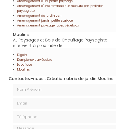
Enfin,
l'installation de piscine à Moulins
fait partie des
services proposés par
AL Paysages et Bois de
Chauffage
pour transformer votre jardin en espace
de loisirs. Chaque piscine est installée selon les
normes, offrant confort et durabilité pour de longues
années de plaisir.
En plus de ses services :
Création abris de
jardin, AL Paysages et Bois de Chauffage
vous
propose aussi :
Acheter bois de chauffage
Aménagement d'un jardin paysage
Aménagement d'une terrasse sur mesure par jardinier
paysagiste
Aménagement de jardin zen
Aménagement jardin petite surface
Aménagement paysager avec végétaux
Moulins
AL Paysages et Bois de Chauffage Paysagiste
intervient à proximité de :
Digoin
Dompierre-sur-Besbre
Lapalisse