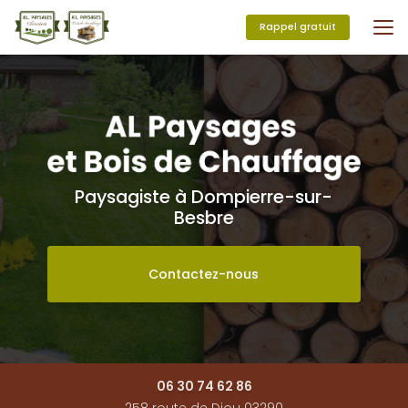
Aller
au
Rappel gratuit
contenu
principal
Paysagiste à Dompierre-sur-
Besbre
Contactez-nous
06 30 74 62 86
258 route de Diou 03290