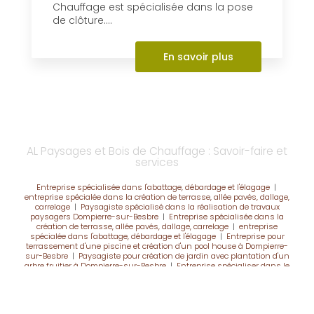
Chauffage est spécialisée dans la pose
de clôture....
En savoir plus
AL Paysages et Bois de Chauffage : Savoir-faire et
services
Entreprise spécialisée dans l'abattage, débardage et l'élagage
|
entreprise spécialée dans la création de terrasse, allée pavés, dallage,
carrelage
|
Paysagiste spécialisé dans la réalisation de travaux
paysagers Dompierre-sur-Besbre
|
Entreprise spécialisée dans la
création de terrasse, allée pavés, dallage, carrelage
|
entreprise
spécialée dans l'abattage, débardage et l'élagage
|
Entreprise pour
terrassement d'une piscine et création d'un pool house à Dompierre-
sur-Besbre
|
Paysagiste pour création de jardin avec plantation d'un
arbre fruitier à Dompierre-sur-Besbre
|
Entreprise spécialiser dans le
bois de chauffage