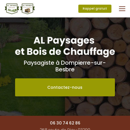
Aller
au
Rappel gratuit
contenu
principal
Paysagiste à Dompierre-sur-
Besbre
Contactez-nous
06 30 74 62 86
258 route de Diou 03290